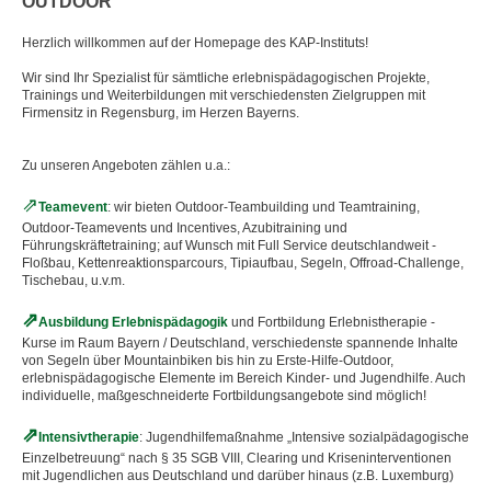
OUTDOOR
▼
Herzlich willkommen auf der Homepage des KAP-Instituts!
▼
Wir sind Ihr Spezialist für sämtliche erlebnispädagogischen Projekte,
Trainings und Weiterbildungen mit verschiedensten Zielgruppen mit
▼
Firmensitz in Regensburg, im Herzen Bayerns.
▼
Zu unseren Angeboten zählen u.a.:
▼
Teamevent
: wir bieten Outdoor-Teambuilding und Teamtraining,
Outdoor-Teamevents und Incentives, Azubitraining und
Führungskräftetraining; auf Wunsch mit Full Service deutschlandweit -
Floßbau, Kettenreaktionsparcours, Tipiaufbau, Segeln, Offroad-Challenge,
Tischebau, u.v.m.
Ausbildung Erlebnispädagogik
und Fortbildung Erlebnistherapie -
Kurse im Raum Bayern / Deutschland, verschiedenste spannende Inhalte
von Segeln über Mountainbiken bis hin zu Erste-Hilfe-Outdoor,
erlebnispädagogische Elemente im Bereich Kinder- und Jugendhilfe. Auch
individuelle, maßgeschneiderte Fortbildungsangebote sind möglich!
Intensivtherapie
: Jugendhilfemaßnahme „Intensive sozialpädagogische
Einzelbetreuung“ nach § 35 SGB VIII, Clearing und Kriseninterventionen
mit Jugendlichen aus Deutschland und darüber hinaus (z.B. Luxemburg)