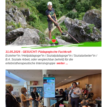
31.05.2026 - GESUCHT: Pädagogische Fachkraft
Erzieher*in / Heilpädagoge*in / Sozialpädagoge*in / Sozialarbeiter*in /
B.A. Soziale Arbeit, oder vergleichbar (w/m/d) für die
erlebnistherapeutische Intensivgruppe
weiter ...