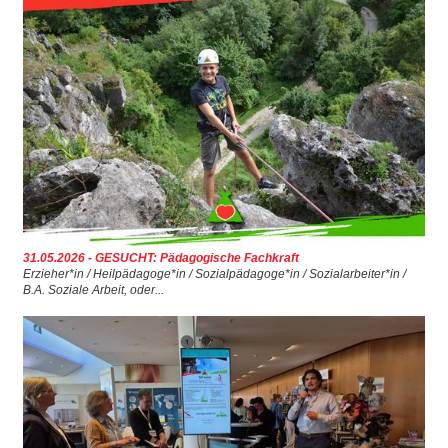
Walter Krug
Marina Müller
Andreas Muhr
Richard Osterhage
Joachim Radewaldt
Ronny Reinhold
31.05.2026 - GESUCHT: Pädagogische Fachkraft
Helmut Schindler
Erzieher*in / Heilpädagoge*in / Sozialpädagoge*in / Sozialarbeiter*in /
B.A. Soziale Arbeit, oder...
Markus Schleinkofer
Christoph Schnabel
Dominik Thannhäuser
Peter Timer