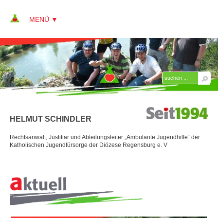
▼
▼
ÜBER KAP
▼
Team
HELMUT SCHINDLER
Peter Alberter
Rechtsanwalt; Justitiar und Abteilungsleiter „Ambulante Jugendhilfe“ der
Annett Alberter
Katholischen Jugendfürsorge der Diözese Regensburg e. V
Sebastian Clavee
ÜBER
Christina Dietlmeier
UNS
Oliver Guist
Hilde Krug