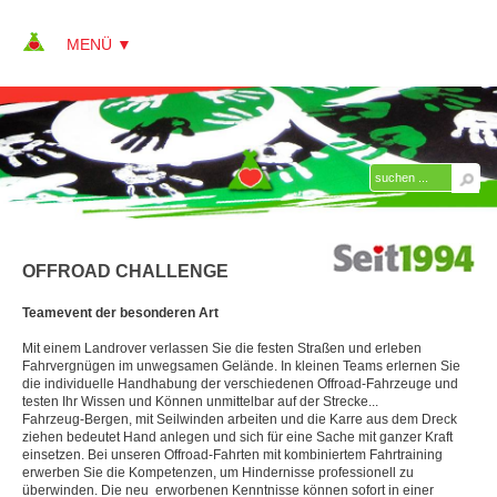
▼
▼
▼
OUTDOOR-INHALTE
OFFROAD CHALLENGE
Abseilen
Teamevent der besonderen Art
Bergsteigen
Mit einem Landrover verlassen Sie die festen Straßen und erleben
Blockhausbau
Fahrvergnügen im unwegsamen Gelände. In kleinen Teams erlernen Sie
die individuelle Handhabung der verschiedenen Offroad-Fahrzeuge und
testen Ihr Wissen und Können unmittelbar auf der Strecke...
Bogenschießen
Fahrzeug-Bergen, mit Seilwinden arbeiten und die Karre aus dem Dreck
ziehen bedeutet Hand anlegen und sich für eine Sache mit ganzer Kraft
City Bound
einsetzen. Bei unseren Offroad-Fahrten mit kombiniertem Fahrtraining
erwerben Sie die Kompetenzen, um Hindernisse professionell zu
Domino-Day
überwinden. Die neu erworbenen Kenntnisse können sofort in einer