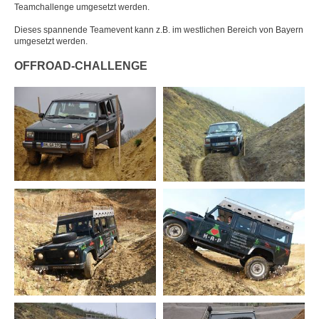
Teamchallenge umgesetzt werden.
Drachenboot
Dieses spannende Teamevent kann z.B. im westlichen Bereich von Bayern
umgesetzt werden.
Floßbau
OFFROAD-CHALLENGE
Geocaching und Navigations-Schatzsuche
Hochsitze bauen - Bäume pflanzen
Höhlenexpedition
Iglu-Bau
Kanu
Klettersteig
Kugelbahn
Mountainbike
Offroad-Challenge