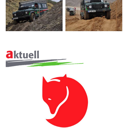
Online-Kettenreaktionsparcours
Outdoor-Teamkochen
Rennschlitten-Bau
Segeln
Schneeschuhwandern
TEAMBUILDING
Schwitzhütten-Bau
Seifenkisten-Bau
Seilgärten
Teamolympiade
Tipi-Bau
Tischebau
Triathlon