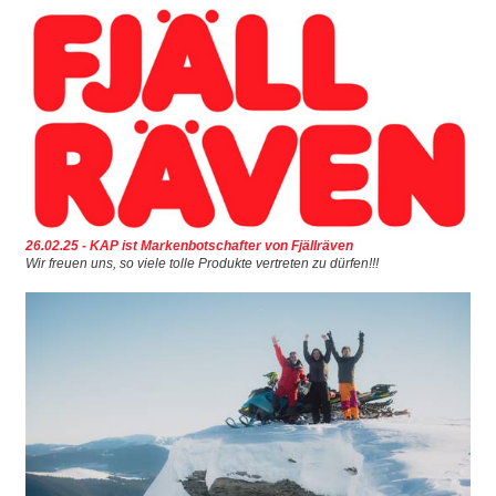
Wasserspaß
AKTUELLES
FEEDBACK
UNSERE PARTNER
REFERENZEN
26.02.25 - KAP ist Markenbotschafter von Fjällräven
LANDKARTE REFERENZEN
Wir freuen uns, so viele tolle Produkte vertreten zu dürfen!!!
▼
▼
▼
▼