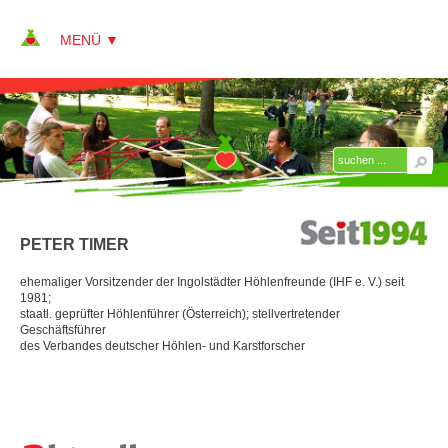
▼
▼
ÜBER KAP
▼
Team
PETER TIMER
Peter Alberter
ehemaliger Vorsitzender der Ingolstädter Höhlenfreunde (IHF e. V.) seit
Annett Alberter
1981;
staatl. geprüfter Höhlenführer (Österreich); stellvertretender
Sebastian Clavee
Geschäftsführer
des Verbandes deutscher Höhlen- und Karstforscher
Christina Dietlmeier
Oliver Guist
ÜBER
Hilde Krug