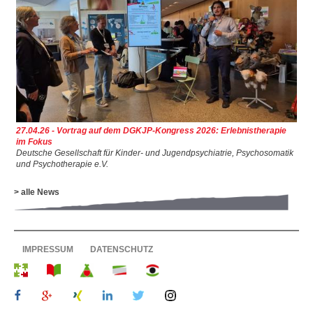
Raimund Widmer
Philosphie
Leitbild
▼
Meilensteine seit 1994
AKTUELLES
27.04.26 - Vortrag auf dem DGKJP-Kongress 2026: Erlebnistherapie
im Fokus
JOBS + KARRIERE
Deutsche Gesellschaft für Kinder- und Jugendpsychiatrie, Psychosomatik
und Psychotherapie e.V.
REFERENZEN
> alle News
PRESSE
▼
LINKS
IMPRESSUM
DATENSCHUTZ
KONTAKT
SITEMAP
▼