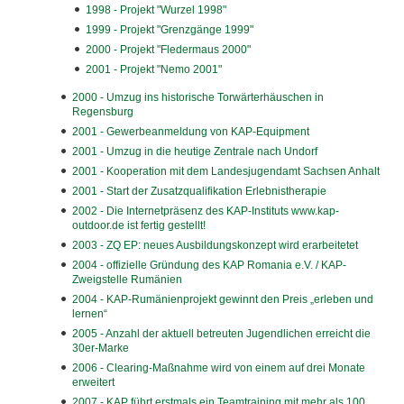
1998 - Projekt "Wurzel 1998"
1999 - Projekt "Grenzgänge 1999"
2000 - Projekt "Fledermaus 2000"
2001 - Projekt "Nemo 2001"
2000 - Umzug ins historische Torwärterhäuschen in
Regensburg
2001 - Gewerbeanmeldung von KAP-Equipment
2001 - Umzug in die heutige Zentrale nach Undorf
2001 - Kooperation mit dem Landesjugendamt Sachsen Anhalt
2001 - Start der Zusatzqualifikation Erlebnistherapie
2002 - Die Internetpräsenz des KAP-Instituts www.kap-
outdoor.de ist fertig gestellt!
2003 - ZQ EP: neues Ausbildungskonzept wird erarbeitetet
2004 - offizielle Gründung des KAP Romania e.V. / KAP-
Zweigstelle Rumänien
2004 - KAP-Rumänienprojekt gewinnt den Preis „erleben und
lernen“
2005 - Anzahl der aktuell betreuten Jugendlichen erreicht die
30er-Marke
2006 - Clearing-Maßnahme wird von einem auf drei Monate
erweitert
2007 - KAP führt erstmals ein Teamtraining mit mehr als 100