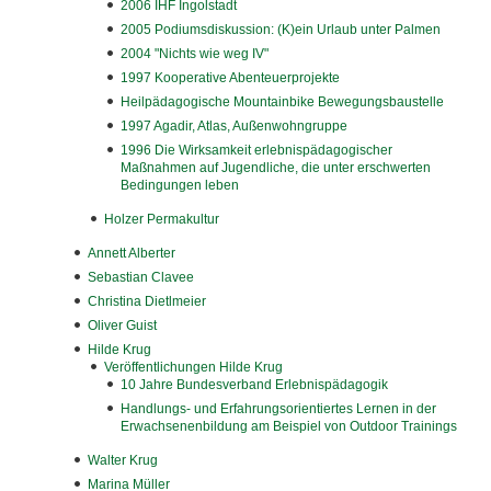
2006 IHF Ingolstadt
2005 Podiumsdiskussion: (K)ein Urlaub unter Palmen
▼
2004 "Nichts wie weg IV"
▼
1997 Kooperative Abenteuerprojekte
Heilpädagogische Mountainbike Bewegungsbaustelle
▼
1997 Agadir, Atlas, Außenwohngruppe
1996 Die Wirksamkeit erlebnispädagogischer
▼
Maßnahmen auf Jugendliche, die unter erschwerten
Bedingungen leben
▼
Holzer Permakultur
Annett Alberter
Sebastian Clavee
Christina Dietlmeier
Oliver Guist
Hilde Krug
Veröffentlichungen Hilde Krug
10 Jahre Bundesverband Erlebnispädagogik
Handlungs- und Erfahrungsorientiertes Lernen in der
Erwachsenenbildung am Beispiel von Outdoor Trainings
Walter Krug
Marina Müller