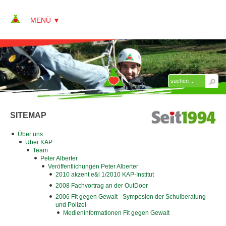
▼
▼
ÜBER KAP
AKTUELLES
SITEMAP
JOBS + KARRIERE
Über uns
Über KAP
REFERENZEN
Team
Peter Alberter
PRESSE
Veröffentlichungen Peter Alberter
2010 akzent e&l 1/2010 KAP-Institut
▼
LINKS
2008 Fachvortrag an der OutDoor
2006 Fit gegen Gewalt - Symposion der Schulberatung
KONTAKT
und Polizei
Medieninformationen Fit gegen Gewalt
SITEMAP