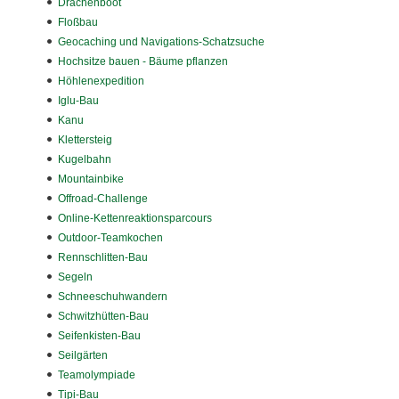
Drachenboot
Floßbau
Geocaching und Navigations-Schatzsuche
Hochsitze bauen - Bäume pflanzen
Höhlenexpedition
Iglu-Bau
Kanu
Klettersteig
Kugelbahn
Mountainbike
Offroad-Challenge
Online-Kettenreaktionsparcours
Outdoor-Teamkochen
Rennschlitten-Bau
Segeln
Schneeschuhwandern
Schwitzhütten-Bau
Seifenkisten-Bau
Seilgärten
Teamolympiade
Tipi-Bau