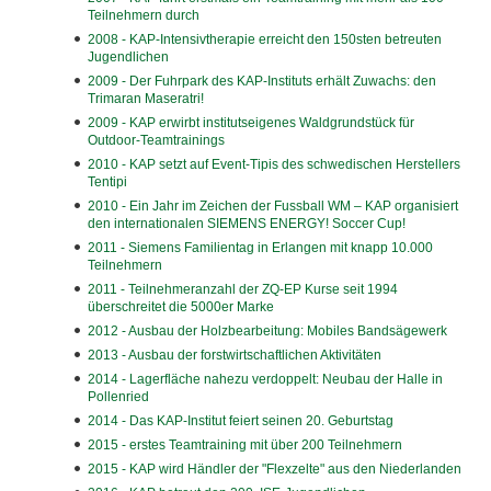
Teilnehmern durch
2008 - KAP-Intensivtherapie erreicht den 150sten betreuten
Jugendlichen
2009 - Der Fuhrpark des KAP-Instituts erhält Zuwachs: den
Trimaran Maseratri!
2009 - KAP erwirbt institutseigenes Waldgrundstück für
Outdoor-Teamtrainings
2010 - KAP setzt auf Event-Tipis des schwedischen Herstellers
Tentipi
2010 - Ein Jahr im Zeichen der Fussball WM – KAP organisiert
den internationalen SIEMENS ENERGY! Soccer Cup!
2011 - Siemens Familientag in Erlangen mit knapp 10.000
Teilnehmern
2011 - Teilnehmeranzahl der ZQ-EP Kurse seit 1994
überschreitet die 5000er Marke
2012 - Ausbau der Holzbearbeitung: Mobiles Bandsägewerk
2013 - Ausbau der forstwirtschaftlichen Aktivitäten
2014 - Lagerfläche nahezu verdoppelt: Neubau der Halle in
Pollenried
2014 - Das KAP-Institut feiert seinen 20. Geburtstag
2015 - erstes Teamtraining mit über 200 Teilnehmern
2015 - KAP wird Händler der "Flexzelte" aus den Niederlanden