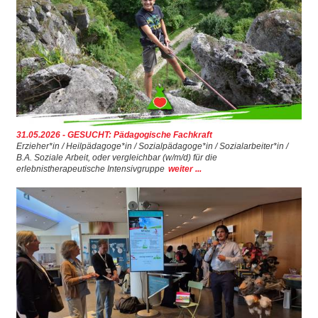
31.05.2026 - GESUCHT: Pädagogische Fachkraft
Erzieher*in / Heilpädagoge*in / Sozialpädagoge*in / Sozialarbeiter*in /
B.A. Soziale Arbeit, oder vergleichbar (w/m/d) für die
erlebnistherapeutische Intensivgruppe
weiter ...