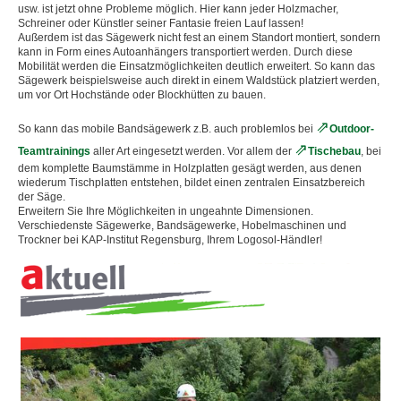
usw. ist jetzt ohne Probleme möglich. Hier kann jeder Holzmacher,
Schreiner oder Künstler seiner Fantasie freien Lauf lassen!
MOUNTAINBIKES
Außerdem ist das Sägewerk nicht fest an einem Standort montiert, sondern
kann in Form eines Autoanhängers transportiert werden. Durch diese
Mobilität werden die Einsatzmöglichkeiten deutlich erweitert. So kann das
RÜCKEWAGEN
Sägewerk beispielsweise auch direkt in einem Waldstück platziert werden,
um vor Ort Hochstände oder Blockhütten zu bauen.
SÄGESPALTAUTOMAT
So kann das mobile Bandsägewerk z.B. auch problemlos bei
Outdoor-
▼
TIPIS
Teamtrainings
aller Art eingesetzt werden. Vor allem der
Tischebau
, bei
dem komplette Baumstämme in Holzplatten gesägt werden, aus denen
TRAKTOR STEYR KOMPAKT
wiederum Tischplatten entstehen, bildet einen zentralen Einsatzbereich
der Säge.
TRIMARAN
Erweitern Sie Ihre Möglichkeiten in ungeahnte Dimensionen.
Verschiedenste Sägewerke, Bandsägewerke, Hobelmaschinen und
Trockner bei KAP-Institut Regensburg, Ihrem Logosol-Händler!
VERKAUF UND VERLEIH
EQUIPMENT