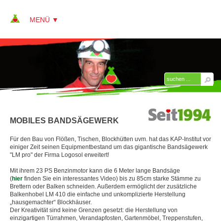
▼
▼
▼
MOBILES BANDSÄGEWERK
▼
Für den Bau von Flößen, Tischen, Blockhütten uvm. hat das KAP-Institut vor
▼
einiger Zeit seinen Equipmentbestand um das gigantische Bandsägewerk
"LM pro" der Firma Logosol erweitert!
▼
Mit ihrem 23 PS Benzinmotor kann die 6 Meter lange Bandsäge
(
hier
finden Sie ein interessantes Video) bis zu 85cm starke Stämme zu
BANDSÄGEWERK
Brettern oder Balken schneiden. Außerdem ermöglicht der zusätzliche
Balkenhobel LM 410 die einfache und unkomplizierte Herstellung
DROHNE
„hausgemachter“ Blockhäuser.
Der Kreativität sind keine Grenzen gesetzt: die Herstellung von
einzigartigen Türrahmen, Verandapfosten, Gartenmöbel, Treppenstufen,
LANDROVER