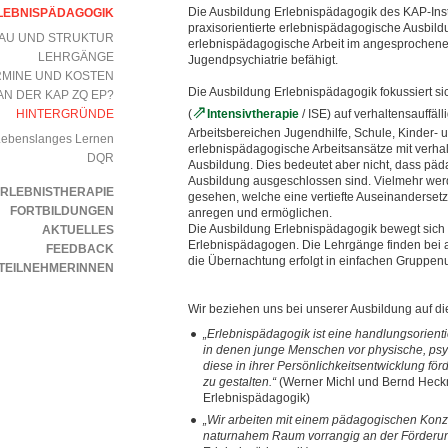
Die Ausbildung Erlebnispädagogik des KAP-Instit
LEBNISPÄDAGOGIK
praxisorientierte erlebnispädagogische Ausbild
AU UND STRUKTUR
erlebnispädagogische Arbeit im angesprochenen 
LEHRGÄNGE
Jugendpsychiatrie befähigt.
RMINE UND KOSTEN
Die Ausbildung Erlebnispädagogik fokussiert si
AN DER KAP ZQ EP?
HINTERGRÜNDE
(
Intensivtherapie
/ ISE) auf verhaltensauffäl
Arbeitsbereichen Jugendhilfe, Schule, Kinder- 
Lebenslanges Lernen
erlebnispädagogische Arbeitsansätze mit verhal
DQR
Ausbildung. Dies bedeutet aber nicht, dass pä
Ausbildung ausgeschlossen sind. Vielmehr wer
RLEBNISTHERAPIE
gesehen, welche eine vertiefte Auseinanderse
FORTBILDUNGEN
anregen und ermöglichen.
Die Ausbildung Erlebnispädagogik bewegt sich
AKTUELLES
Erlebnispädagogen. Die Lehrgänge finden bei a
FEEDBACK
die Übernachtung erfolgt in einfachen Gruppenu
 TEILNEHMERINNEN
Wir beziehen uns bei unserer Ausbildung auf d
„Erlebnispädagogik ist eine handlungsorient
in denen junge Menschen vor physische, psy
diese in ihrer Persönlichkeitsentwicklung fö
zu gestalten.“
(Werner Michl und Bernd Heckma
Erlebnispädagogik)
„Wir arbeiten mit einem pädagogischen Konze
naturnahem Raum vorrangig an der Förderun