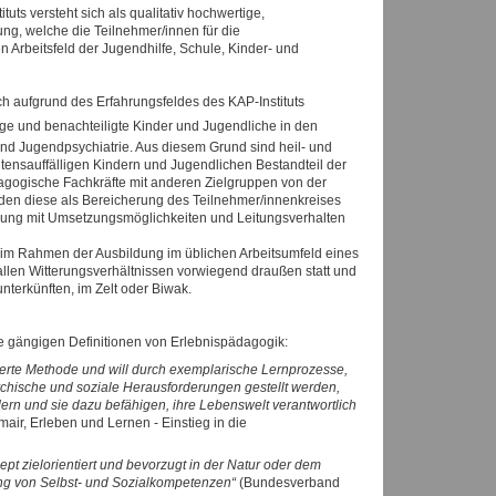
uts versteht sich als qualitativ hochwertige,
ung, welche die Teilnehmer/innen für die
Arbeitsfeld der Jugendhilfe, Schule, Kinder- und
ch aufgrund des Erfahrungsfeldes des KAP-Instituts
lige und benachteiligte Kinder und Jugendliche in den
und Jugendpsychiatrie. Aus diesem Grund sind heil- und
tensauffälligen Kindern und Jugendlichen Bestandteil der
dagogische Fachkräfte mit anderen Zielgruppen von der
den diese als Bereicherung des Teilnehmer/innenkreises
tzung mit Umsetzungsmöglichkeiten und Leitungsverhalten
 im Rahmen der Ausbildung im üblichen Arbeitsumfeld eines
llen Witterungsverhältnissen vorwiegend draußen statt und
nterkünften, im Zelt oder Biwak.
ie gängigen Definitionen von Erlebnispädagogik:
ierte Methode und will durch exemplarische Lernprozesse,
chische und soziale Herausforderungen gestellt werden,
rdern und sie dazu befähigen, ihre Lebenswelt verantwortlich
ir, Erleben und Lernen - Einstieg in die
pt zielorientiert und bevorzugt in der Natur oder dem
g von Selbst- und Sozialkompetenzen“
(Bundesverband