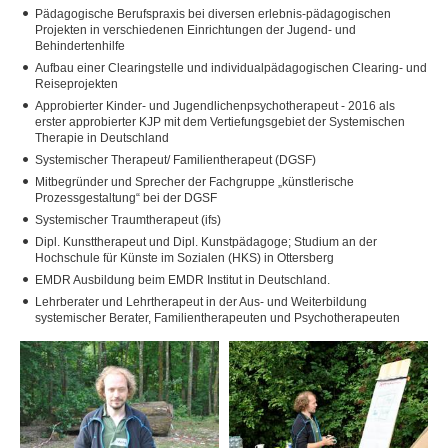
Pädagogische Berufspraxis bei diversen erlebnis-pädagogischen
Projekten in verschiedenen Einrichtungen der Jugend- und
Walter Krug
Behindertenhilfe
Aufbau einer Clearingstelle und individualpädagogischen Clearing- und
Marina Müller
Reiseprojekten
Approbierter Kinder- und Jugendlichenpsychotherapeut - 2016 als
Andreas Muhr
erster approbierter KJP mit dem Vertiefungsgebiet der Systemischen
Therapie in Deutschland
Richard Osterhage
Systemischer Therapeut/ Familientherapeut (DGSF)
Mitbegründer und Sprecher der Fachgruppe „künstlerische
Joachim Radewaldt
Prozessgestaltung“ bei der DGSF
Systemischer Traumtherapeut (ifs)
Ronny Reinhold
Dipl. Kunsttherapeut und Dipl. Kunstpädagoge; Studium an der
Hochschule für Künste im Sozialen (HKS) in Ottersberg
Helmut Schindler
EMDR Ausbildung beim EMDR Institut in Deutschland.
Lehrberater und Lehrtherapeut in der Aus- und Weiterbildung
Markus Schleinkofer
systemischer Berater, Familientherapeuten und Psychotherapeuten
Christoph Schnabel
Dominik Thannhäuser
Peter Timer