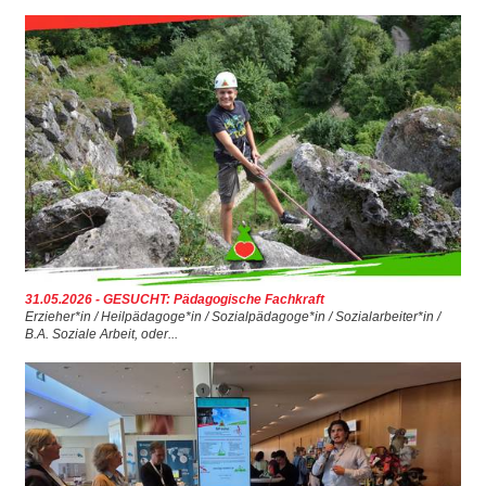
▼
▼
▼
▼
31.05.2026 - GESUCHT: Pädagogische Fachkraft
Erzieher*in / Heilpädagoge*in / Sozialpädagoge*in / Sozialarbeiter*in /
B.A. Soziale Arbeit, oder...