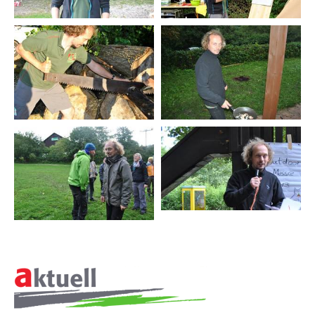
Raimund Widmer
Philosphie
Leitbild
▼
Meilensteine seit 1994
AKTUELLES
JOBS + KARRIERE
REFERENZEN
PRESSE
▼
LINKS
KONTAKT
ÜBER
UNS
SITEMAP
▼