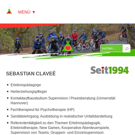
▼
▼
ÜBER KAP
▼
Team
SEBASTIAN CLAVEÉ
Peter Alberter
Erlebnispädagoge
Annett Alberter
Heilerziehungspfleger
Sebastian Clavee
Kontaktaufbaustudium Supervision / Praxisberatung (Universität
Hannover)
Christina Dietlmeier
Fachtherapeut für Psychotherapie (HP)
Sanitätslehrgang; Ausbildung in realistischer Unfalldarstellung
Oliver Guist
Referententätigkeit zu den Themen Erlebnispädagogik,
Erlebnistherapie, New Games, Kooperative Abenteuerspiele,
Hilde Krug
Supervision von Teams, Gruppen- und Einzelsupervision