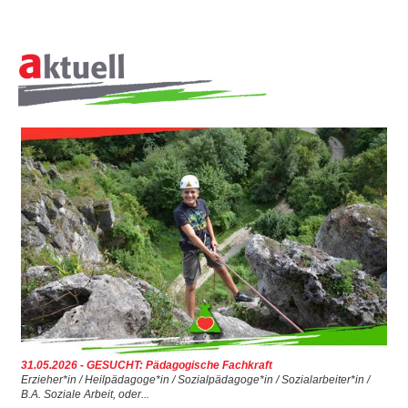
1996 - Peter Alberter erhält den Outward Bound
Preis
ÜBER
1997 - 2001 - internationale Projekte "Jugend für
UNS
Europa"
2000 - Umzug ins historische Torwärterhäuschen in
Regensburg
2001 - Gewerbeanmeldung von KAP-Equipment
2001 - Umzug in die heutige Zentrale nach Undorf
2001 - Kooperation mit dem Landesjugendamt
Sachsen Anhalt
2001 - Start der Zusatzqualifikation
Erlebnistherapie
2002 - Die Internetpräsenz des KAP-Instituts
www.kap-outdoor.de ist fertig gestellt!
31.05.2026 - GESUCHT: Pädagogische Fachkraft
Erzieher*in / Heilpädagoge*in / Sozialpädagoge*in / Sozialarbeiter*in /
B.A. Soziale Arbeit, oder...
2003 - ZQ EP: neues Ausbildungskonzept wird