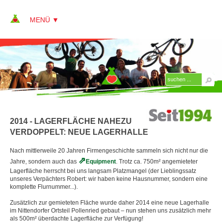
▼
▼
ÜBER KAP
▼
Team
2014 - LAGERFLÄCHE NAHEZU
Philosphie
VERDOPPELT: NEUE LAGERHALLE
Leitbild
Nach mittlerweile 20 Jahren Firmengeschichte sammeln sich nicht nur die
▼
Meilensteine seit 1994
Jahre, sondern auch das
Equipment
. Trotz ca. 750m² angemieteter
Lagerfläche herrscht bei uns langsam Platzmangel (der Lieblingssatz
unseres Verpächters Robert: wir haben keine Hausnummer, sondern eine
1994 - Gründung des KAP-Institutes
komplette Flurnummer...).
1995 - Start der Zusatzqualifikation
Zusätzlich zur gemieteten Fläche wurde daher 2014 eine neue Lagerhalle
Erlebnispädagogik
im Nittendorfer Ortsteil Pollenried gebaut – nun stehen uns zusätzlich mehr
als 500m² überdachte Lagerfläche zur Verfügung!