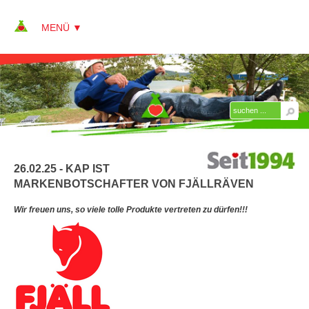
▼
▼
ÜBER KAP
AKTUELLES
26.02.25 - KAP IST
JOBS + KARRIERE
MARKENBOTSCHAFTER VON FJÄLLRÄVEN
REFERENZEN
Wir freuen uns, so viele tolle Produkte vertreten zu dürfen!!!
PRESSE
▼
LINKS
KONTAKT
SITEMAP