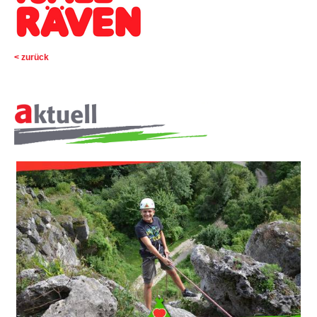
▼
▼
< zurück
▼
ÜBER
▼
UNS
▼