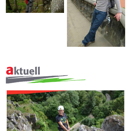
Raimund Widmer
Philosphie
Leitbild
▼
Meilensteine seit 1994
AKTUELLES
JOBS + KARRIERE
ÜBER
UNS
REFERENZEN
PRESSE
▼
LINKS
KONTAKT
SITEMAP
▼