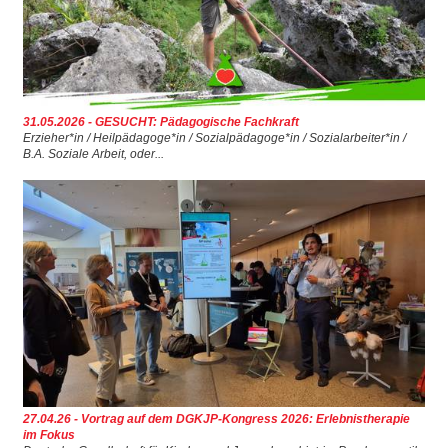
▼
▼
▼
31.05.2026 - GESUCHT: Pädagogische Fachkraft
Erzieher*in / Heilpädagoge*in / Sozialpädagoge*in / Sozialarbeiter*in /
▼
B.A. Soziale Arbeit, oder...
27.04.26 - Vortrag auf dem DGKJP-Kongress 2026: Erlebnistherapie
im Fokus