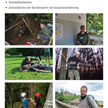
Sanitätsfeldwebel
Walter Krug
Zeitsoldat bei der Bundeswehr mit Auslandserfahrung
Marina Müller
Andreas Muhr
Richard Osterhage
Joachim Radewaldt
Ronny Reinhold
Helmut Schindler
Markus Schleinkofer
Christoph Schnabel
Dominik Thannhäuser
Peter Timer