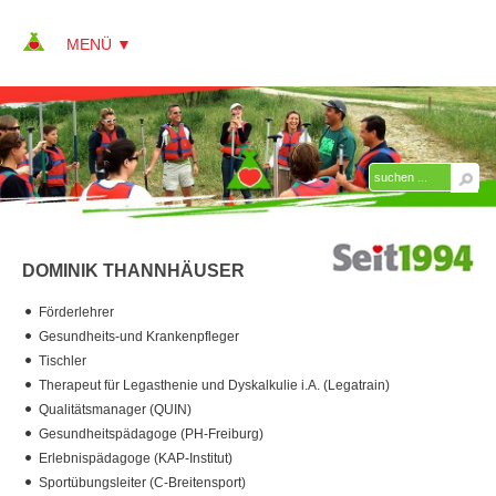
▼
▼
ÜBER KAP
▼
Team
DOMINIK THANNHÄUSER
Peter Alberter
Förderlehrer
Annett Alberter
Gesundheits-und Krankenpfleger
Sebastian Clavee
Tischler
Therapeut für Legasthenie und Dyskalkulie i.A. (Legatrain)
Christina Dietlmeier
Qualitätsmanager (QUIN)
Gesundheitspädagoge (PH-Freiburg)
Oliver Guist
Erlebnispädagoge (KAP-Institut)
Sportübungsleiter (C-Breitensport)
Hilde Krug