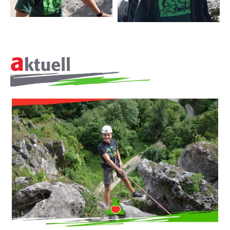
Raimund Widmer
Philosphie
Leitbild
ÜBER
UNS
▼
Meilensteine seit 1994
AKTUELLES
JOBS + KARRIERE
REFERENZEN
PRESSE
▼
LINKS
KONTAKT
SITEMAP
▼