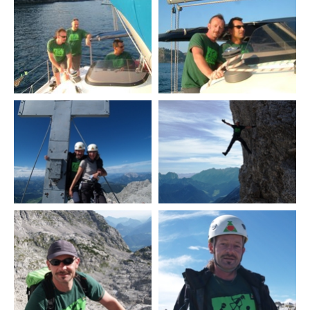
Walter Krug
Marina Müller
Andreas Muhr
Richard Osterhage
Joachim Radewaldt
Ronny Reinhold
Helmut Schindler
Markus Schleinkofer
Christoph Schnabel
Dominik Thannhäuser
Peter Timer