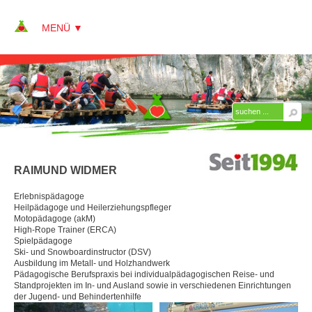
▼
▼
ÜBER KAP
▼
Team
RAIMUND WIDMER
Peter Alberter
Erlebnispädagoge
Annett Alberter
Heilpädagoge und Heilerziehungspfleger
Motopädagoge (akM)
Sebastian Clavee
High-Rope Trainer (ERCA)
Spielpädagoge
Christina Dietlmeier
Ski- und Snowboardinstructor (DSV)
Ausbildung im Metall- und Holzhandwerk
Pädagogische Berufspraxis bei individualpädagogischen Reise- und
Oliver Guist
Standprojekten im In- und Ausland sowie in verschiedenen Einrichtungen
der Jugend- und Behindertenhilfe
Hilde Krug