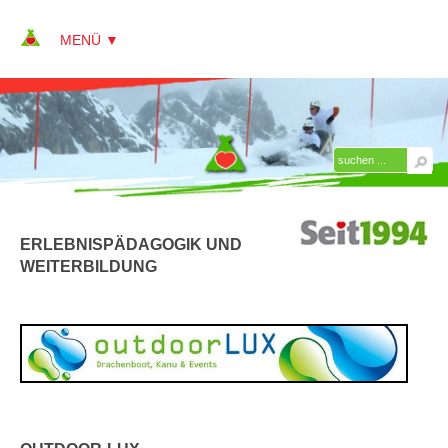
▼
▼
ÜBER KAP
AKTUELLES
ERLEBNISPÄDAGOGIK UND
JOBS + KARRIERE
WEITERBILDUNG
REFERENZEN
PRESSE
▼
LINKS
Erlebnispädagogik und Weiterbildung
Gastronomie und Pensionen