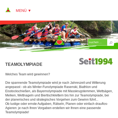
▼
▼
▼
OUTDOOR-INHALTE
TEAMOLYMPIADE
Abseilen
Welches Team wird gewinnen?
Bergsteigen
Die spannende Teamolympiade wird je nach Jahreszeit und Witterung
Blockhausbau
angepasst - ob als Winter-Funolympiade Rasenski, Biathlon und
Eisstockschießen, als Bayernolympiade mit Masskrugstemmen, Wettsägen,
Melken, Wettnageln und Biertischklettern bis hin zur Teamolympiade, bei
Bogenschießen
der planerisches und strategisches Vorgehen zum Gewinn führt...
Ob lustige oder ernste Aufgaben, Rätseln, Planen oder einfach drauflos-
City Bound
Agieren: je nach Ihren Vorgaben erstellen wir Ihnen eine passende
Teamolympiade!
Domino-Day