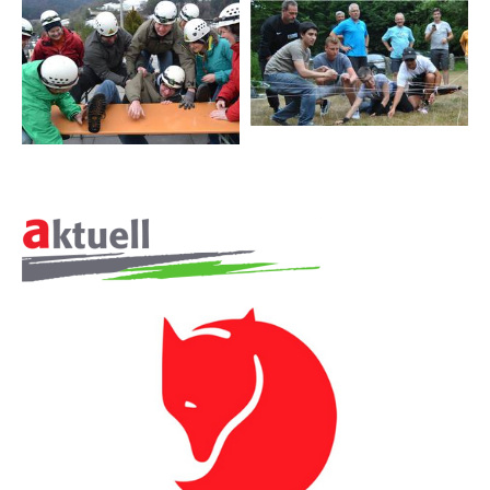
Online-Kettenreaktionsparcours
Outdoor-Teamkochen
Rennschlitten-Bau
Segeln
Schneeschuhwandern
TEAMBUILDING
Schwitzhütten-Bau
Seifenkisten-Bau
Seilgärten
Teamolympiade
Tipi-Bau
Tischebau
Triathlon