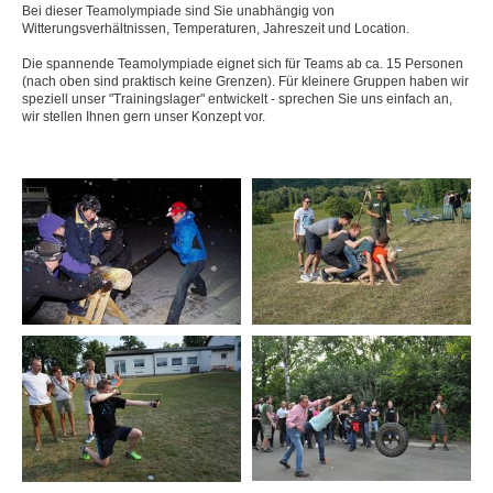
Bei dieser Teamolympiade sind Sie unabhängig von
Witterungsverhältnissen, Temperaturen, Jahreszeit und Location.
Drachenboot
Die spannende Teamolympiade eignet sich für Teams ab ca. 15 Personen
Floßbau
(nach oben sind praktisch keine Grenzen). Für kleinere Gruppen haben wir
speziell unser "Trainingslager" entwickelt - sprechen Sie uns einfach an,
wir stellen Ihnen gern unser Konzept vor.
Geocaching und Navigations-Schatzsuche
Hochsitze bauen - Bäume pflanzen
Höhlenexpedition
Iglu-Bau
Kanu
Klettersteig
Kugelbahn
Mountainbike
Offroad-Challenge