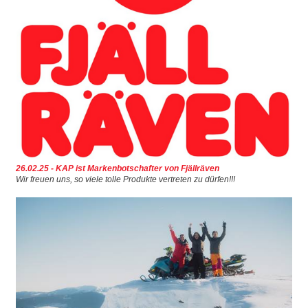
Wasserspaß
AKTUELLES
FEEDBACK
UNSERE PARTNER
REFERENZEN
LANDKARTE REFERENZEN
26.02.25 - KAP ist Markenbotschafter von Fjällräven
Wir freuen uns, so viele tolle Produkte vertreten zu dürfen!!!
▼
▼
▼
▼