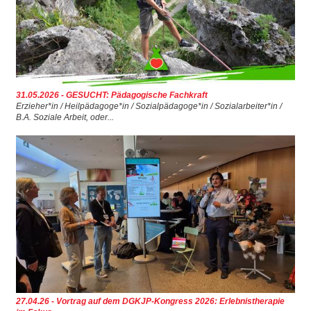
31.05.2026 - GESUCHT: Pädagogische Fachkraft
Erzieher*in / Heilpädagoge*in / Sozialpädagoge*in / Sozialarbeiter*in /
B.A. Soziale Arbeit, oder...
27.04.26 - Vortrag auf dem DGKJP-Kongress 2026: Erlebnistherapie