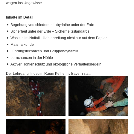
wagen ins Ungewisse.
Höhle
Inhalte im Detail
Mobile Seilgärten, Abseilen & Klettersteige
Begehung verschiedener Labyrinthe unter der Erde
Sicherheit unter der Erde – Sicherheitsstandards
City Bound, rechtliche Grundlagen & der Weg zum
Was tun im Notfall - Höhlenrettung nicht nur auf dem Papier
eigenen Projekt
Materialkunde
Bergsteigen & Trekking
Führungstechniken und Gruppendynamik
Lernchancen in der Höhle
Zusatzkurs
Aktiver Höhlenschutz und ökologische Verhaltensregeln
Der Lehrgang findet im Raum Kelheim / Bayern statt.
Abschlusskurs
Termine und Kosten
Was ist das Besondere an der KAP ZQ EP?
▼
Hintergründe
▼
AUSBILDUNG TRAUMAZENTRIERTE
ERLEBNISTHERAPIE