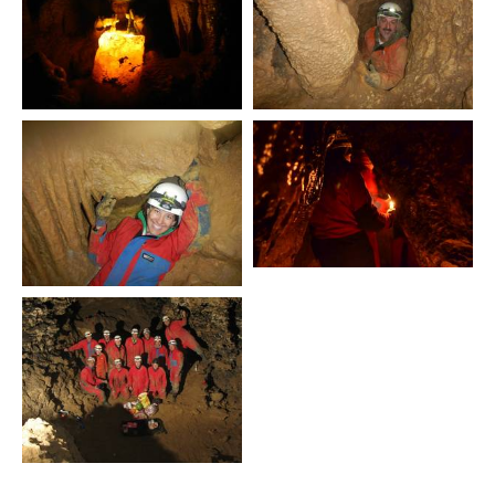
FORTBILDUNGEN
AKTUELLES
FEEDBACK
UNSERE TEILNEHMER UND TEILNEHMERINNEN
▼
▼
▼