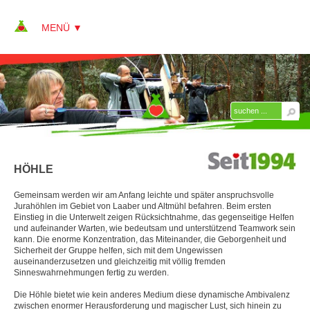
▼
▼
▼
HÖHLE
▼
AUSBILDUNG ERLEBNISPÄDAGOGIK
Gemeinsam werden wir am Anfang leichte und später anspruchsvolle
Aufbau und Struktur
Jurahöhlen im Gebiet von Laaber und Altmühl befahren. Beim ersten
Einstieg in die Unterwelt zeigen Rücksichtnahme, das gegenseitige Helfen
▼
Lehrgänge
und aufeinander Warten, wie bedeutsam und unterstützend Teamwork sein
kann. Die enorme Konzentration, das Miteinander, die Geborgenheit und
Sicherheit der Gruppe helfen, sich mit dem Ungewissen
Einführungskurs
auseinanderzusetzen und gleichzeitig mit völlig fremden
Sinneswahrnehmungen fertig zu werden.
Mountainbike & Bauprojekte
Die Höhle bietet wie kein anderes Medium diese dynamische Ambivalenz
Erlebnispädagogik im Winter
zwischen enormer Herausforderung und magischer Lust, sich hinein zu