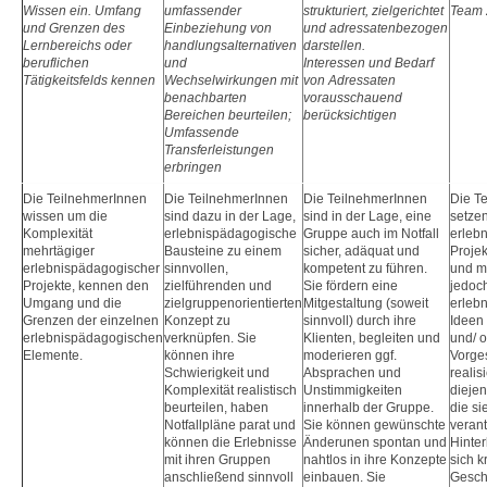
Wissen ein. Umfang
umfassender
strukturiert, zielgerichtet
Team 
und Grenzen des
Einbeziehung von
und adressatenbezogen
Lernbereichs oder
handlungsalternativen
darstellen.
beruflichen
und
Interessen und Bedarf
Tätigkeitsfelds kennen
Wechselwirkungen mit
von Adressaten
benachbarten
vorausschauend
Bereichen beurteilen;
berücksichtigen
Umfassende
Transferleistungen
erbringen
Die TeilnehmerInnen
Die TeilnehmerInnen
Die TeilnehmerInnen
Die T
wissen um die
sind dazu in der Lage,
sind in der Lage, eine
setze
Komplexität
erlebnispädagogische
Gruppe auch im Notfall
erleb
mehrtägiger
Bausteine zu einem
sicher, adäquat und
Proje
erlebnispädagogischer
sinnvollen,
kompetent zu führen.
und mo
Projekte, kennen den
zielführenden und
Sie fördern eine
jedoc
Umgang und die
zielgruppenorientierten
Mitgestaltung (soweit
erleb
Grenzen der einzelnen
Konzept zu
sinnvoll) durch ihre
Ideen 
erlebnispädagogischen
verknüpfen. Sie
Klienten, begleiten und
und/ o
Elemente.
können ihre
moderieren ggf.
Vorges
Schwierigkeit und
Absprachen und
realis
Komplexität realistisch
Unstimmigkeiten
diejen
beurteilen, haben
innerhalb der Gruppe.
die si
Notfallpläne parat und
Sie können gewünschte
veran
können die Erlebnisse
Änderunen spontan und
Hinter
mit ihren Gruppen
nahtlos in ihre Konzepte
sich k
anschließend sinnvoll
einbauen. Sie
Gesc