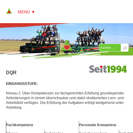
▼
▼
▼
DQR
▼
AUSBILDUNG ERLEBNISPÄDAGOGIK
EINGANGSSTUFE:
Aufbau und Struktur
Niveau 2: Über Kompetenzen zur fachgerechten Erfüllung grundlegender
▼
Lehrgänge
Anforderungen in einem überschaubar und stabil strukturierten Lern- und
Arbeitsfeld verfügen. Die Erfüllung der Aufgaben erfolgt weitgehend unter
Anleitung.
Termine und Kosten
Was ist das Besondere an der KAP ZQ EP?
Fachkompetenz
Personale Kompetenz
▼
Hintergründe