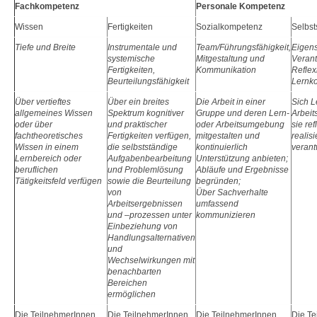
Fachkompetenz
Personale Kompetenz
Wissen
Fertigkeiten
Sozialkompetenz
Selbst
Tiefe und Breite
Instrumentale und
Team/Führungsfähigkeit,
Eigens
systemische
Mitgestaltung und
Verant
Fertigkeiten,
Kommunikation
Reflex
Beurteilungsfähigkeit
Lernk
Über vertieftes
Über ein breites
Die Arbeit in einer
Sich L
allgemeines Wissen
Spektrum kognitiver
Gruppe und deren Lern-
Arbeit
oder über
und praktischer
oder Arbeitsumgebung
sie ref
fachtheoretisches
Fertigkeiten verfügen,
mitgestalten und
realis
Wissen in einem
die selbstständige
kontinuierlich
verant
Lernbereich oder
Aufgabenbearbeitung
Unterstützung anbieten;
beruflichen
und Problemlösung
Abläufe und Ergebnisse
Tätigkeitsfeld verfügen
sowie die Beurteilung
begründen;
von
Über Sachverhalte
Arbeitsergebnissen
umfassend
und –prozessen unter
kommunizieren
Einbeziehung von
Handlungsalternativen
und
Wechselwirkungen mit
benachbarten
Bereichen
ermöglichen
Die TeilnehmerInnen
Die TeilnehmerInnen
Die TeilnehmerInnen
Die Te