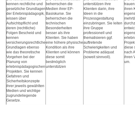
kennen rechtliche und
beherrschen die
unterstützen ihre
trauen
gesetzliche Grundlagen
Medien ihrer EP-
Klienten darin, ihre
ihren 
der Erlebnispädagogik,
Basiskurse. Sie
Ideen in die
eigens
wissen über
beherrschen die
Prozessgestaltung
mehrtä
Aufsichtspflicht und
technischen
einzubringen. Sie leiten
durchz
deren (rechtliche)
Besonderheiten
ihre Gruppe
entwic
Folgen Bescheid und
besser als ihre
professionell und
eigens
kennen
Klienten. Sie haben
thematisieren ggf.
erleb
versicherungsrechtliche
eine höhere physische
auftretende
Projek
Grundlagen ebenso
Kondition als ihre
Schwierigkeiten und
diese 
wie das theoretische
Klienten und können
Probleme adäquat
nach A
Vorgehen bei der
diese somit
(soweit sinnvoll).
ihren 
Planung von
bestmöglich
um.
erlebnispädagogischen
unterstützen
Projekten. Sie kennen
Gefahren und
Sicherheitskonzepte
ihrer jeweils gewählten
Medien und wichtige
zugrundeliegende
Gesetze.