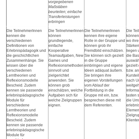
vorgegebenen
Maßstäben
beurteilen; einfache
Transferleistungen
erbringen
Die TeilnehmerInnen
Die TeilnehmerInnen
Die TeilnehmerInnen
Die Te
kennen die
können
kennen ihre eigene
können
verschiedenen
grundlegende,
Rolle in der Gruppe und
wo ihr
Definitionen von
einfache
können grob ihr
Stärken
Erlebnispädagogik und
Kooperative
Fremdbild einschätzen.
liegen
die geschichtlichen
Teamaufgaben, New
Sie können sich gezielt
die Bas
Zusammenhänge. Sie
Games und
in die Gruppe
auswähl
wissen über die
Reflexionsmethoden
einbringen und eigene
gezielt
verschiedenen
sinnvoll und
Ideen adäquat äußern.
bzw. a
Lerntheorien und
zielgerichtet
Sie bringen ihre
Kurste
Reflexionsmodelle
anwenden. Sie
eigenen Vorstellungen
nach Un
Bescheid. Zudem
können grob
vom Ablauf der
weitge
kennen sie passende
einschätzen, welche
Fortbildung in die
Informa
erlebnispädagogische
Aufgaben sich für
Gruppe mit ein, bzw.
tasten 
Module für
welche Zielgruppen
besprechen diese mit
die Um
verschiedene
eignen.
dem Referenten.
erlebn
Lerntheorien und
Element
Reflexionsmodelle
Zielgru
Bescheid. Zudem
Kliente
kennen sie passende
erlebnispädagogische
Module für