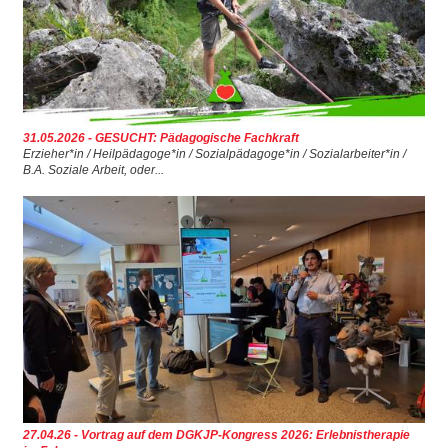
31.05.2026 - GESUCHT: Pädagogische Fachkraft
Erzieher*in / Heilpädagoge*in / Sozialpädagoge*in / Sozialarbeiter*in /
B.A. Soziale Arbeit, oder...
27.04.26 - Vortrag auf dem DGKJP-Kongress 2026: Erlebnistherapie