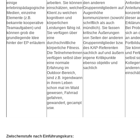
einige
arbeiten. Sie können
den anderen
Anforde
erlebnispädagogische
einschätzen, welcher
Gruppenmitgliedern auf
Anleitu
Medien, einzelne
Klient zu welchen
Augenhöhe
konzentr
Elemente (z.B.
kognitiven und
kommunizieren (sowohl
dieser a
bekannte kooperative
körperlichen
schriftlich als auch
Erkläru
Teamaufgaben) und
Leistungen fähig ist.
mündlich). Sie fassen
Bei Pro
können grob die
Sie verfügen über
kritische Äußerungen
sich an 
grundlegende Idee
eine
von Seiten der anderen
an ande
hinter der EP erläutern
durchschnittliche
Gruppenmitglieder bzw.
Fortbild
körperliche Fitness.
des KAP-Referenten
Sie könn
Die TeilnehmerInnen
sachlich auf und äußern
und Fert
verfügen selbst über
eigene Kritikpunkte
selbst s
eine normale
ebenso objektiv und
Kollegen
Erfahrung im
sachlich
anderen
Outdoor-Bereich,
einschät
sind z.B. irgendwann
in ihrem Leben
schon mal im Wald
gewesen, Fahrrad
gefahren,
gewandert, gecampt
usw.
Zwischenstufe nach Einführungskurs: