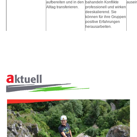
aufbereiten und in den
bahandeln Konflikte
ausei
Alltag transferieren.
professionell und wirken
deeskalierend. Sie
können für ihre Gruppen
positive Erfahrungen
herausarbeiten.
AUSBILDUNG
UND
FORTBILDUNG