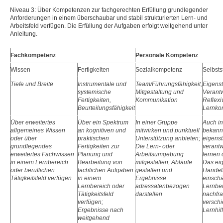
Niveau 3: Über Kompetenzen zur fachgerechten Erfüllung grundlegender
Anforderungen in einem überschaubar und stabil strukturierten Lern- und
Arbeitsfeld verfügen. Die Erfüllung der Aufgaben erfolgt weitgehend unter
Anleitung.
Fachkompetenz
Personale Kompetenz
Wissen
Fertigkeiten
Sozialkompetenz
Selbsts
Tiefe und Breite
Instrumentale und
Team/Führungsfähigkeit,
Eigenst
systemische
Mitgestaltung und
Verant
Fertigkeiten,
Kommunikation
Reflexi
Beurteilungsfähigkeit
Lernko
Über erweitertes
Über ein Spektrum
In einer Gruppe
Auch i
allgemeines Wissen
an kognitiven und
mitwirken und punktuell
bekann
oder über
praktischen
Unterstützung anbieten;
eigens
grundlegendes
Fertigkeiten zur
Die Lern- oder
verant
erweitertes Fachwissen
Planung und
Arbeitsumgebung
lernen 
in einem Lernbereich
Bearbeitung von
mitgestalten, Abläufe
Das ei
oder beruflichen
fachlichen Aufgaben
gestalten und
Handel
Tätigkeitsfeld verfügen
in einem
Ergebnisse
einschä
Lernbereich oder
adressatenbezogen
Lernbe
Tätigkeitsfeld
darstellen
nachfr
verfügen;
versch
Ergebnisse nach
Lernhi
weitgehend