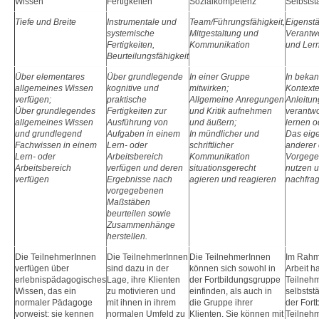
Wissen
Fertigkeiten
Sozialkompetenz
Selbstst
Tiefe und Breite
Instrumentale und
Team/Führungsfähigkeit,
Eigenstä
Kompetenzorientierung und Lebenslanges Lernen
systemische
Mitgestaltung und
Verantwo
Fertigkeiten,
Kommunikation
und Ler
DQR
Beurteilungsfähigkeit
Über elementares
Über grundlegende
In einer Gruppe
In bekan
▼
AUSBILDUNG TRAUMAZENTRIERTE
allgemeines Wissen
kognitive und
mitwirken;
Kontext
ERLEBNISTHERAPIE
verfügen;
praktische
Allgemeine Anregungen
Anleitun
Über grundlegendes
Fertigkeiten zur
und Kritik aufnehmen
verantw
FORTBILDUNGEN
allgemeines Wissen
Ausführung von
und äußern;
lernen o
und grundlegend
Aufgaben in einem
In mündlicher und
Das eig
Fachwissen in einem
Lern- oder
schriftlicher
anderer 
AKTUELLES
Lern- oder
Arbeitsbereich
Kommunikation
Vorgege
Arbeitsbereich
verfügen und deren
situationsgerecht
nutzen 
FEEDBACK
verfügen
Ergebnisse nach
agieren und reagieren
nachfra
vorgegebenen
Maßstäben
UNSERE TEILNEHMER UND TEILNEHMERINNEN
beurteilen sowie
Zusammenhänge
▼
herstellen.
Die TeilnehmerInnen
Die TeilnehmerInnen
Die TeilnehmerInnen
Im Rahme
▼
verfügen über
sind dazu in der
können sich sowohl in
Arbeit h
erlebnispädagogisches
Lage, ihre Klienten
der Fortbildungsgruppe
Teilneh
▼
Wissen, das ein
zu motivieren und
einfinden, als auch in
selbstst
normaler Pädagoge
mit ihnen in ihrem
die Gruppe ihrer
der Fort
vorweist: sie kennen
normalen Umfeld zu
Klienten. Sie können mit
Teilneh