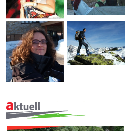
Raimund Widmer
Philosphie
Leitbild
▼
Meilensteine seit 1994
AKTUELLES
JOBS + KARRIERE
REFERENZEN
PRESSE
▼
LINKS
ÜBER
KONTAKT
UNS
SITEMAP
▼