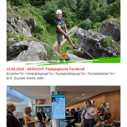
▼
▼
▼
▼
31.05.2026 - GESUCHT: Pädagogische Fachkraft
Erzieher*in / Heilpädagoge*in / Sozialpädagoge*in / Sozialarbeiter*in /
B.A. Soziale Arbeit, oder...