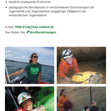
staatlich anerkannte Erzieherin
pädagogische Berufspraxis in verschiedenen Einrichtungen der
Walter Krug
Jugendhilfe und Jugendarbeit; langjährige Tätigkeit in der
verbandlichen Jugendarbeit
Marina Müller
Andreas Muhr
e-mail:
Hilde.Krug@kap-outdoor.de
Hier finden Sie
Veröffentlichungen
.
Richard Osterhage
Joachim Radewaldt
Ronny Reinhold
Helmut Schindler
Markus Schleinkofer
Christoph Schnabel
Dominik Thannhäuser
Peter Timer