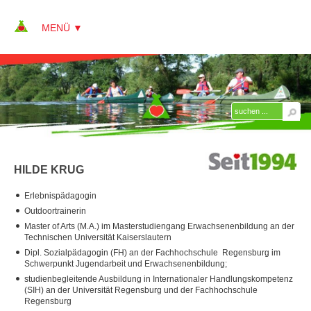
▼
▼
ÜBER KAP
▼
Team
HILDE KRUG
Peter Alberter
Erlebnispädagogin
Annett Alberter
Outdoortrainerin
Sebastian Clavee
Master of Arts (M.A.) im Masterstudiengang Erwachsenenbildung an der
Technischen Universität Kaiserslautern
Christina Dietlmeier
Dipl. Sozialpädagogin (FH) an der Fachhochschule Regensburg im
Schwerpunkt Jugendarbeit und Erwachsenenbildung;
Oliver Guist
studienbegleitende Ausbildung in Internationaler Handlungskompetenz
(SIH) an der Universität Regensburg und der Fachhochschule
Regensburg
Hilde Krug