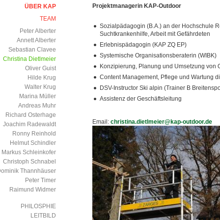
Projektmanagerin KAP-Outdoor
ÜBER KAP
TEAM
Sozialpädagogin (B.A.) an der Hochschule R
Peter Alberter
Suchtkrankenhilfe, Arbeit mit Gefährdeten
Annett Alberter
Erlebnispädagogin (KAP ZQ EP)
Sebastian Clavee
Systemische Organisationsberaterin (WIBK)
Christina Dietlmeier
Konzipierung, Planung und Umsetzung von O
Oliver Guist
Content Management, Pflege und Wartung dig
Hilde Krug
Walter Krug
DSV-Instructor Ski alpin (Trainer B Breitenspo
Marina Müller
Assistenz der Geschäftsleitung
Andreas Muhr
Richard Osterhage
Email:
christina.dietlmeier@kap-outdoor.de
Joachim Radewaldt
Ronny Reinhold
Helmut Schindler
Markus Schleinkofer
Christoph Schnabel
ominik Thannhäuser
Peter Timer
Raimund Widmer
PHILOSPHIE
LEITBILD