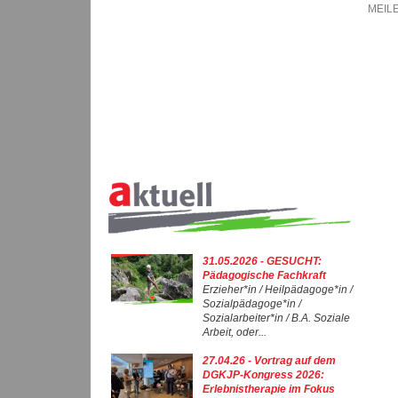
MEILE
31.05.2026 - GESUCHT:
Pädagogische Fachkraft
Erzieher*in / Heilpädagoge*in /
Sozialpädagoge*in /
Sozialarbeiter*in / B.A. Soziale
Arbeit, oder...
27.04.26 - Vortrag auf dem
DGKJP-Kongress 2026:
Erlebnistherapie im Fokus