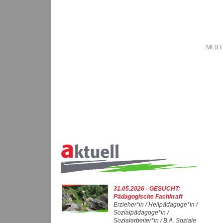
MEILE
31.05.2026 - GESUCHT:
Pädagogische Fachkraft
Erzieher*in / Heilpädagoge*in /
Sozialpädagoge*in /
Sozialarbeiter*in / B.A. Soziale