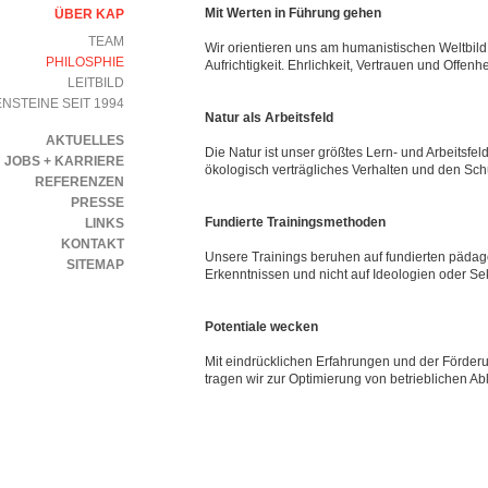
Mit Werten in Führung gehen
ÜBER KAP
TEAM
Wir orientieren uns am humanistischen Weltbi
PHILOSPHIE
Aufrichtigkeit. Ehrlichkeit, Vertrauen und Offenh
LEITBILD
NSTEINE SEIT 1994
Natur als Arbeitsfeld
AKTUELLES
Die Natur ist unser größtes Lern- und Arbeitsfeld
JOBS + KARRIERE
ökologisch verträgliches Verhalten und den Schu
REFERENZEN
PRESSE
Fundierte Trainingsmethoden
LINKS
KONTAKT
Unsere Trainings beruhen auf fundierten päda
SITEMAP
Erkenntnissen und nicht auf Ideologien oder Sek
Potentiale wecken
Mit eindrücklichen Erfahrungen und der Förde
tragen wir zur Optimierung von betrieblichen Ab