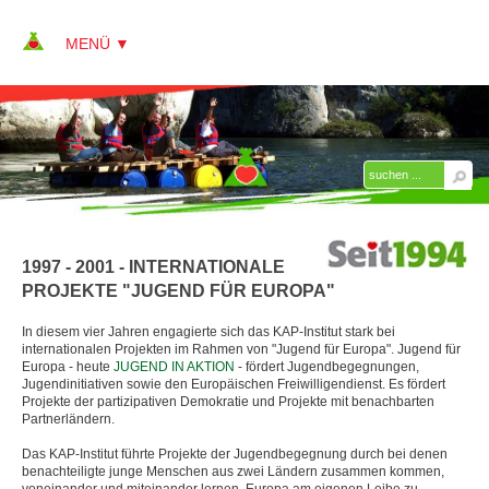
▼
▼
ÜBER KAP
▼
Team
1997 - 2001 - INTERNATIONALE
Philosphie
PROJEKTE "JUGEND FÜR EUROPA"
Leitbild
In diesem vier Jahren engagierte sich das KAP-Institut stark bei
internationalen Projekten im Rahmen von "Jugend für Europa". Jugend für
▼
Meilensteine seit 1994
Europa - heute
JUGEND IN AKTION
- fördert Jugendbegegnungen,
Jugendinitiativen sowie den Europäischen Freiwilligendienst. Es fördert
1994 - Gründung des KAP-Institutes
Projekte der partizipativen Demokratie und Projekte mit benachbarten
Partnerländern.
1995 - Start der Zusatzqualifikation
Das KAP-Institut führte Projekte der Jugendbegegnung durch bei denen
Erlebnispädagogik
benachteiligte junge Menschen aus zwei Ländern zusammen kommen,
voneinander und miteinander lernen. Europa am eigenen Leibe zu