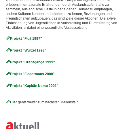
1996 - Peter Alberter erhält den Outward Bound
erleben, internationale Erfahrungen durch Auslandsaufenthalte zu
Preis
sammeln, ausländische Gäste in der eigenen Heimat zu empfangen,
andere Kulturen kennen und tolerieren zu lernen, Beziehungen und
Freundschaften aufzubauen, das sind Ziele dieser Aktionen. Die aktive
1997 - 2001 - internationale Projekte "Jugend für
Einbeziehung von Jugendlichen in Vorbereitung und Durchführung von
Europa"
Aktivitäten ist dabei eine wesentliche Voraussetzung.
2000 - Umzug ins historische Torwärterhäuschen in
Projekt "Floß 1997"
Regensburg
Projekt "Wurzel 1998"
2001 - Gewerbeanmeldung von KAP-Equipment
Projekt "Grenzgänge 1999"
2001 - Umzug in die heutige Zentrale nach Undorf
Projekt "Fledermaus 2000"
2001 - Kooperation mit dem Landesjugendamt
Sachsen Anhalt
Projekt "Kapitän Nemo 2001"
2001 - Start der Zusatzqualifikation
Erlebnistherapie
Hier
gehts weiter zum nächsten Meilenstein.
2002 - Die Internetpräsenz des KAP-Instituts
www.kap-outdoor.de ist fertig gestellt!
ÜBER
2003 - ZQ EP: neues Ausbildungskonzept wird
UNS