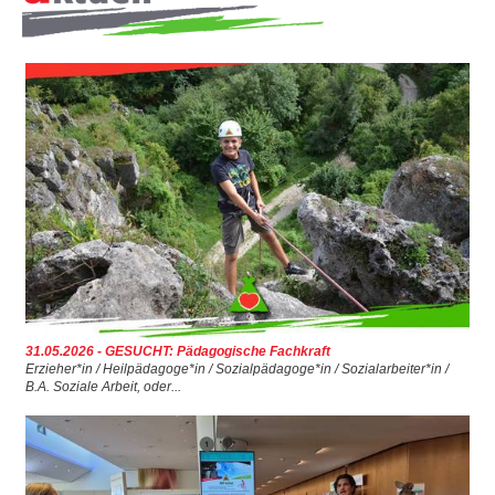
erarbeitetet
2004 - offizielle Gründung des KAP Romania e.V. /
KAP-Zweigstelle Rumänien
2004 - KAP-Rumänienprojekt gewinnt den Preis
„erleben und lernen“
2005 - Anzahl der aktuell betreuten Jugendlichen
erreicht die 30er-Marke
2006 - Clearing-Maßnahme wird von einem auf drei
Monate erweitert
2007 - KAP führt erstmals ein Teamtraining mit
mehr als 100 Teilnehmern durch
31.05.2026 - GESUCHT: Pädagogische Fachkraft
Erzieher*in / Heilpädagoge*in / Sozialpädagoge*in / Sozialarbeiter*in /
2008 - KAP-Intensivtherapie erreicht den 150sten
B.A. Soziale Arbeit, oder...
betreuten Jugendlichen
2009 - Der Fuhrpark des KAP-Instituts erhält
Zuwachs: den Trimaran Maseratri!