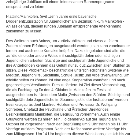
zehnjährige Jubiläum mit einem interessanten Rahmenprogramm
entsprechend zu feiern.
▼
Plattling/Mainkofen. (evi) „Zehn Jahre erste bayerische
▼
Drogenentzugsstation für Jugendliche“ am Bezirksklinikum Mainkofen -
Anlass genug, diesem runden Jubiläum entsprechende Anerkennung
zukommen zu lassen.
▼
Des Weiteren auch Anlass, um zurückzublicken und etwas zu feiern.
▼
Zudem können Erfahrungen ausgetauscht werden, man kann voneinander
lernen und auch neue Kontakte knüpfen. Dazu eingeladen sind alle, die
auf die eine oder andere Weise mit suchtgefährdeten oder süchtigen
▼
Jugendlichen arbeiten. Süchtige und suchtgefährdete Jugendliche und
ihre Angehörigen kennen das Gefühl nur zu gut: Zwischen allen Stühlen zu
sitzen. Diese Problematik beschäftigt die unterschiedlichsten Systeme wie
Medizin, Jugendhilfe, Suchthilfe, Schule, Justiz und Arbeitsverwaltung. Um
effektiv helfen zu können, ist eine enge Kooperation vonnöten und auch
gegenseitiges Verständnis. Dies zu fördern, ist Ziel dieser Veranstaltung,
die als Fachtagung für den 4. Oktober in Mainkofen im Festsaal
ausgeschrieben ist. Unter dem Motto „Zwischen den Stühlen: Süchtige und
suchtgefährdete Jugendliche im Spannungsfeld der Institutionen“ werden
Bezirkstagspräsident Manfred Hölzlein und Professor Dr. Wolfgang
Schreiber, Chefarzt der Psychiatrie und Ärztlicher Direktor des
Bezirksklinikums Mainkofen, die Begrüßung vornehmen. Auch einige
Grußworte werden zu hören sein. Folgender Ablauf der Tagung am 4.
Oktober ist vorgesehen: Nach der Begrüßung um 9 Uhr stehen bis 11 Uhr
Vorträge auf dem Programm. Nach der Kaffeepause weitere Vorträge bis
zum Mittagessen. Um 14 Uhr beginnen diverse Workshops, die sich bis zur