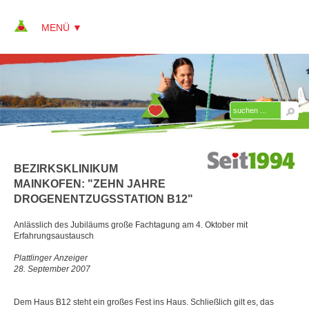
▼
▼
ÜBER KAP
AKTUELLES
BEZIRKSKLINIKUM
JOBS + KARRIERE
MAINKOFEN: "ZEHN JAHRE
REFERENZEN
DROGENENTZUGSSTATION B12"
PRESSE
Anlässlich des Jubiläums große Fachtagung am 4. Oktober mit
Erfahrungsaustausch
▼
LINKS
Plattlinger Anzeiger
28. September 2007
KONTAKT
Dem Haus B12 steht ein großes Fest ins Haus. Schließlich gilt es, das
SITEMAP