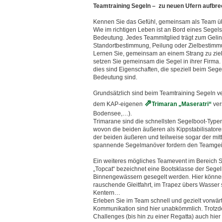
Teamtraining Segeln – zu neuen Ufern aufbr
Kennen Sie das Gefühl, gemeinsam als Team üb
Wie im richtigen Leben ist an Bord eines Segels
Bedeutung. Jedes Teammitglied trägt zum Geli
Standortbestimmung, Peilung oder Zielbestim
Lernen Sie, gemeinsam an einem Strang zu ziehe
setzen Sie gemeinsam die Segel in ihrer Firma
dies sind Eigenschaften, die speziell beim Seg
Bedeutung sind.
Grundsätzlich sind beim Teamtraining Segeln ve
dem KAP-eigenen
Trimaran „Maseratri“
ver
Bodensee,…).
Trimarane sind die schnellsten Segelboot-Typen
wovon die beiden äußeren als Kippstabilisatore
der beiden äußeren und teilweise sogar der mi
spannende Segelmanöver fordern den Teamgeist
Ein weiteres mögliches Teamevent im Bereich 
„Topcat“ bezeichnet eine Bootsklasse der Seg
Binnengewässern gesegelt werden. Hier können 
rauschende Gleitfahrt, im Trapez übers Wasse
Kentern…
Erleben Sie im Team schnell und gezielt vorwä
Kommunikation sind hier unabkömmlich. Trotz
Challenges (bis hin zu einer Regatta) auch hier n