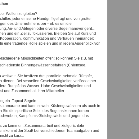
echen
er Wellen zu gleiten?
chiffes jeder einzelne Handgriff gefragt und von großer
ngen des Unternehmens bei – ob es um die
mung, An- und Ablegen oder diverse Segelmanöver geht…
n und ein Ziel zu fokussieren. Bleiben Sie auf Kurs und
. Kooperation, Kommunikation und Vertrauen ineinander:
eln eine tragende Rolle spielen und in jedem Augenblick von
rschiedene Möglichkeiten offen: so können Sie z.B. mit
schiedenste Binnengewässer befahren (Chiemsee,
 weltweit. Sie besitzen drei parallele, schmale Rümpfe,
n dienen. Bei schnellen Geschwindigkeiten verlässt einer
ttlere Rumpf das Wasser. Hohe Geschwindigkeiten und
 und Zusammenhalt Ihrer Mitarbeiter.
Segeln: Topcat-Segeln
elkatamarane und kann sowohl Küstengewässern als auch in
Sie die sportliche Seite des Segelns kennen lernen -
r schweben, Kampf ums Gleichgewicht und gegen das
rts zu kommen. Zusammenarbeit und zielgerichtete
dem kommt der Spaß bei verschiedenen Teamaufgaben und
icht zu kurz...