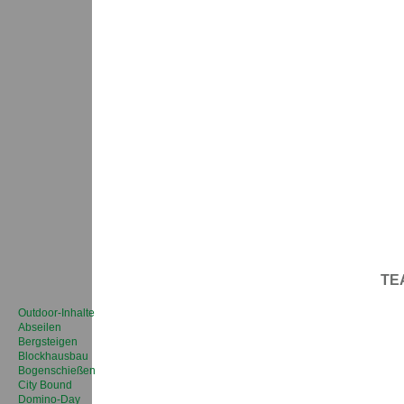
TE
Outdoor-Inhalte
Abseilen
Bergsteigen
Blockhausbau
Bogenschießen
City Bound
Domino-Day