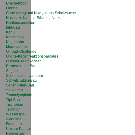
Drachenboot
Floßbau
Geocaching und Navigations-Schatzsuche
Hochsitze bauen - Bäume pflanzen
Höhlenexpedition
Iglu-Bau
Kanu
Klettersteig
Kugelbahn
Mountainbike
Offroad-Challenge
Online-Kettenreaktionsparcours
Outdoor-Teamkochen
Rennschlitten-Bau
Segeln
Schneeschuhwandern
Schwitzhütten-Bau
Seifenkisten-Bau
Seilgärten
Teamolympiade
Tipi-Bau
Tischebau
Triathlon
Wasserspaß
Aktuelles
Feedback
Unsere Partner
Referenzen