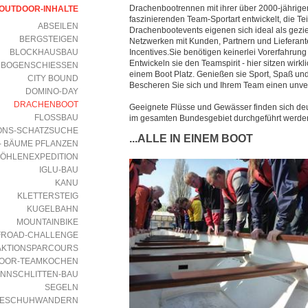
Drachenbootrennen mit ihrer über 2000-jährige
OUTDOOR-INHALTE
faszinierenden Team-Sportart entwickelt, die T
ABSEILEN
Drachenbootevents eigenen sich ideal als gezi
BERGSTEIGEN
Netzwerken mit Kunden, Partnern und Lieferant
BLOCKHAUSBAU
Incentives.Sie benötigen keinerlei Vorerfahrun
Entwickeln sie den Teamspirit - hier sitzen wirkl
BOGENSCHIESSEN
einem Boot Platz. Genießen sie Sport, Spaß un
CITY BOUND
Bescheren Sie sich und Ihrem Team einen unve
DOMINO-DAY
DRACHENBOOT
Geeignete Flüsse und Gewässer finden sich de
FLOSSBAU
im gesamten Bundesgebiet durchgeführt werden.
IONS-SCHATZSUCHE
...ALLE IN EINEM BOOT
- BÄUME PFLANZEN
ÖHLENEXPEDITION
IGLU-BAU
KANU
KLETTERSTEIG
KUGELBAHN
MOUNTAINBIKE
FROAD-CHALLENGE
AKTIONSPARCOURS
OOR-TEAMKOCHEN
NNSCHLITTEN-BAU
SEGELN
ESCHUHWANDERN