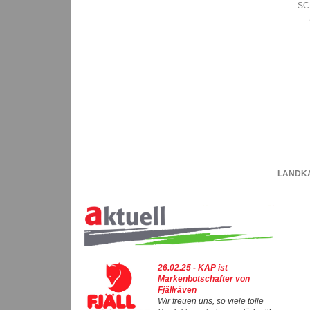
SC
LANDK
26.02.25 - KAP ist
Markenbotschafter von
Fjällräven
Wir freuen uns, so viele tolle